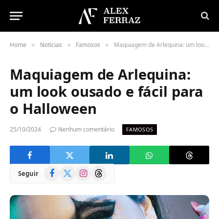
Home
Notícias
Famosos
Maquiagem de Arlequina: um look ousado e fácil para o Halloween
»
»
»
Maquiagem de Arlequina:
um look ousado e fácil para
o Halloween
25/10/2024
Nenhum comentário
FAMOSOS
Facebook
X
Instagram
Threads
Seguir
(Twitter)