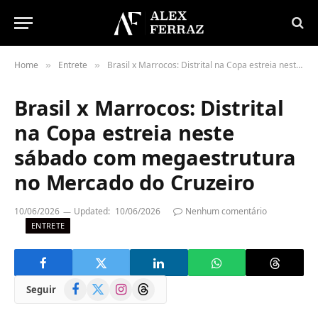
Home
Entrete
Brasil x Marrocos: Distrital na Copa estreia neste sábado com megaestrutura no Mercado do Cruzeiro
»
»
Brasil x Marrocos: Distrital
na Copa estreia neste
sábado com megaestrutura
no Mercado do Cruzeiro
10/06/2026
Updated:
10/06/2026
Nenhum comentário
ENTRETE
Facebook
X
Instagram
Threads
Seguir
(Twitter)