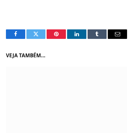
Facebook
Twitter
Pinterest
LinkedIn
Tumblr
Email
VEJA TAMBÉM...