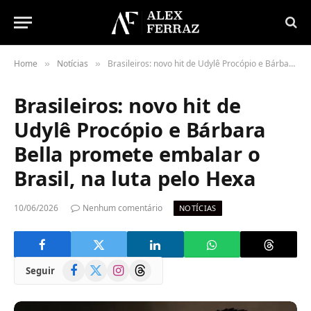
Home
Notícias
Brasileiros: novo hit de Udylê Procópio e Bárbara Bella promete embalar o Brasil, na luta pelo Hexa
»
»
Brasileiros: novo hit de
Udylê Procópio e Bárbara
Bella promete embalar o
Brasil, na luta pelo Hexa
10/06/2026
Nenhum comentário
NOTÍCIAS
Facebook
X
Instagram
Threads
Seguir
(Twitter)