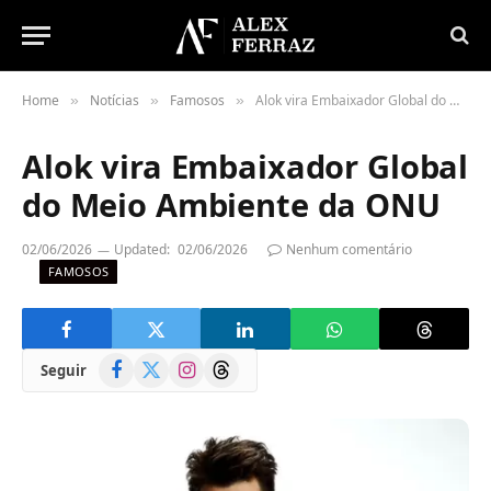
Home
Notícias
Famosos
Alok vira Embaixador Global do Meio Ambiente da ONU
»
»
»
Alok vira Embaixador Global
do Meio Ambiente da ONU
02/06/2026
Updated:
02/06/2026
Nenhum comentário
FAMOSOS
Facebook
X
Instagram
Threads
Seguir
(Twitter)