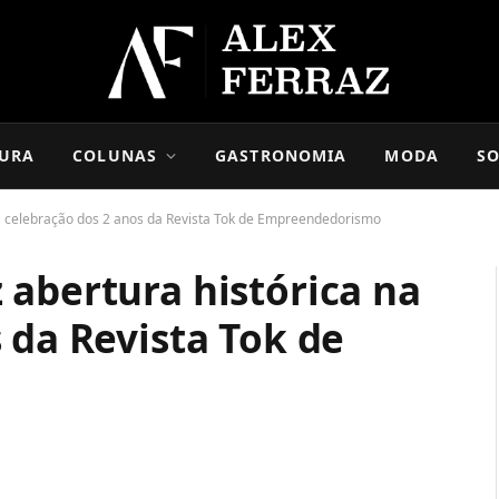
URA
COLUNAS
GASTRONOMIA
MODA
SO
na celebração dos 2 anos da Revista Tok de Empreendedorismo
 abertura histórica na
 da Revista Tok de