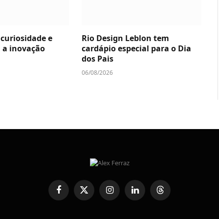
 curiosidade e
Rio Design Leblon tem
 a inovação
cardápio especial para o Dia
dos Pais
06/08/2026
Facebook
X
Instagram
LinkedIn
Threads
(Twitter)