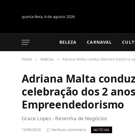
quinta-feira, 6 de agosto 2026
BELEZA
CARNAVAL
CULT
Home
Notícias
Adriana Malta conduz abertura histórica 
»
»
Adriana Malta conduz
celebração dos 2 anos
Empreendedorismo
Grace Lopes - Resenha de Negócios
10/06/2026
Nenhum comentário
NOTÍCIAS