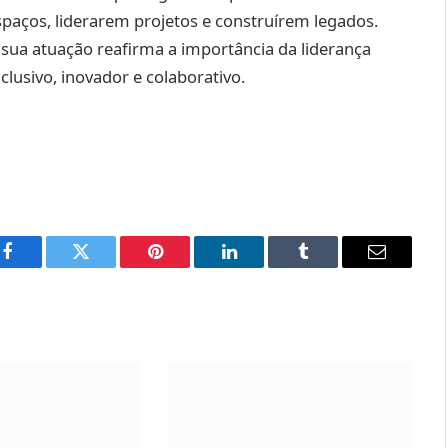
aços, liderarem projetos e construírem legados.
sua atuação reafirma a importância da liderança
lusivo, inovador e colaborativo.
Facebook
Twitter
Pinterest
LinkedIn
Tumblr
Email