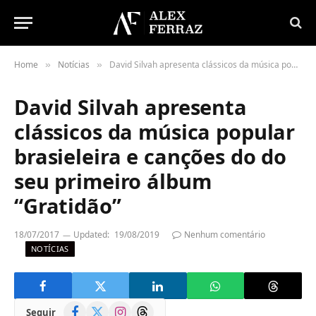
Home
Notícias
David Silvah apresenta clássicos da música popular brasieleira e canções do do seu primeiro álbum “Gratidão”
»
»
David Silvah apresenta
clássicos da música popular
brasieleira e canções do do
seu primeiro álbum
“Gratidão”
18/07/2017
Updated:
19/08/2019
Nenhum comentário
NOTÍCIAS
Facebook
X
Instagram
Threads
Seguir