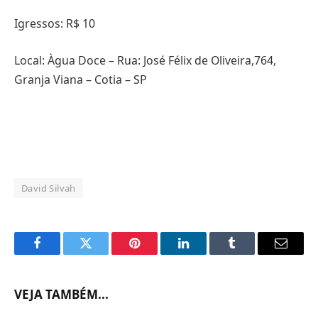
Igressos: R$ 10
Local: Àgua Doce – Rua: José Félix de Oliveira,764,
Granja Viana – Cotia – SP
David Silvah
Facebook
Twitter
Pinterest
LinkedIn
Tumblr
Email
VEJA TAMBÉM...