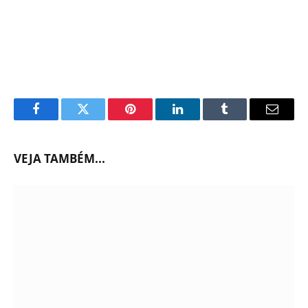
Facebook
Twitter
Pinterest
LinkedIn
Tumblr
Email
VEJA TAMBÉM...