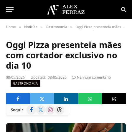
Home
Notícias
Gastronomia
Oggi Pizza presenteia mães com cortador exclusivo no dia 10
»
»
»
Oggi Pizza presenteia mães
com cortador exclusivo no
dia 10
08/05/2026
Updated:
08/05/2026
Nenhum comentário
GASTRONOMIA
Facebook
X
Instagram
Threads
Seguir
(Twitter)