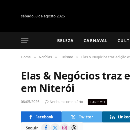
sábado, 8 de agosto 2026
BELEZA
CARNAVAL
CULT
Home
Notícias
Turismo
Elas & Negócios traz edição e
»
»
»
Elas & Negócios traz e
em Niterói
08/05/2026
Nenhum comentário
TURISMO
Facebook
Twitter
Linke
Facebook
X
Instagram
Threads
Seguir