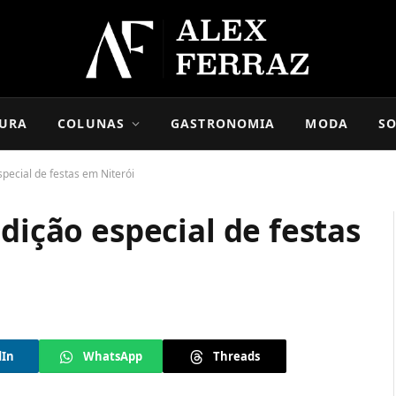
URA
COLUNAS
GASTRONOMIA
MODA
SO
special de festas em Niterói
dição especial de festas
dIn
WhatsApp
Threads