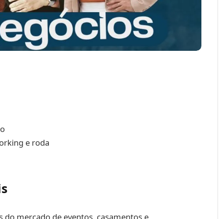
no
working e roda
is
is do mercado de eventos, casamentos e