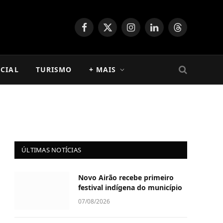
Facebook
X
Instagram
LinkedIn
Threads
(Twitter)
CIAL
TURISMO
+ MAIS
ÚLTIMAS NOTÍCIAS
Novo Airão recebe primeiro
festival indígena do município
07/08/2026