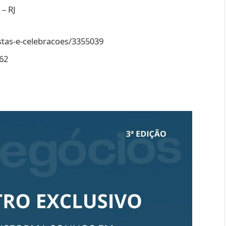
– RJ
stas-e-celebracoes/3355039
62