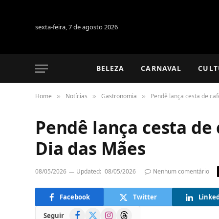
sexta-feira, 7 de agosto 2026
BELEZA
CARNAVAL
CULT
Home
Notícias
Gastronomia
Pendê lança cesta de ca
»
»
»
Pendê lança cesta de
Dia das Mães
08/05/2026
Updated:
08/05/2026
Nenhum comentário
Facebook
Twitter
Linke
Facebook
X
Instagram
Threads
Seguir