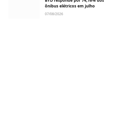
BYD responde por 74,16% dos
ônibus elétricos em julho
07/08/2026