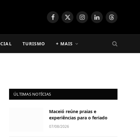
Facebook
X
Instagram
LinkedIn
Threads
(Twitter)
CIAL
TURISMO
+ MAIS
ÚLTIMAS NOTÍCIAS
Maceió reúne praias e
experiências para o feriado
07/08/2026