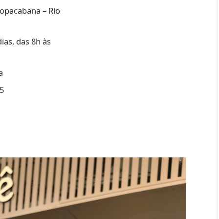
opacabana – Rio
ias, das 8h às
a
5