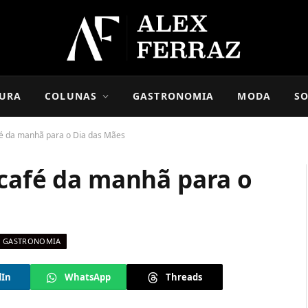
URA
COLUNAS
GASTRONOMIA
MODA
SO
fé da manhã para o Dia das Mães
 café da manhã para o
GASTRONOMIA
dIn
WhatsApp
Threads