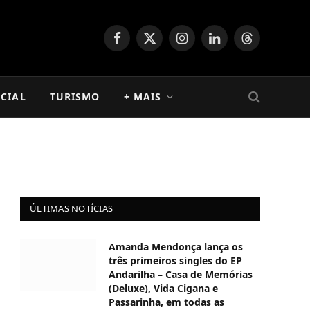
Facebook
X
Instagram
LinkedIn
Threads
(Twitter)
CIAL
TURISMO
+ MAIS
ÚLTIMAS NOTÍCIAS
Amanda Mendonça lança os
três primeiros singles do EP
Andarilha – Casa de Memórias
(Deluxe), Vida Cigana e
Passarinha, em todas as