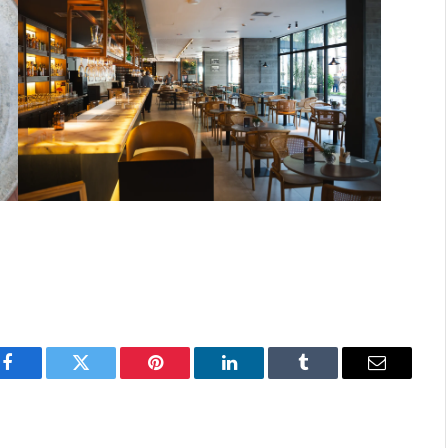
Facebook
Twitter
Pinterest
LinkedIn
Tumblr
Email