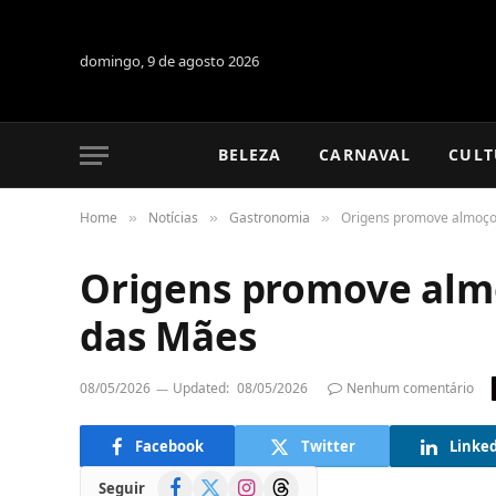
domingo, 9 de agosto 2026
BELEZA
CARNAVAL
CULT
Home
Notícias
Gastronomia
Origens promove almoço 
»
»
»
Origens promove almo
das Mães
08/05/2026
Updated:
08/05/2026
Nenhum comentário
Facebook
Twitter
Linke
Facebook
X
Instagram
Threads
Seguir