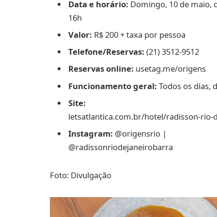
Data e horário:
Domingo, 10 de maio, d
16h
Valor:
R$ 200 + taxa por pessoa
Telefone/Reservas:
(21) 3512-9512
Reservas online:
usetag.me/origens
Funcionamento geral:
Todos os dias, 
Site:
letsatlantica.com.br/hotel/radisson-rio-
Instagram:
@origensrio |
@radissonriodejaneirobarra
Foto: Divulgação