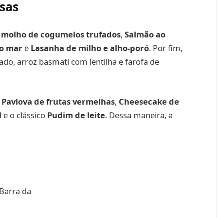
sas
o molho de cogumelos trufados
,
Salmão ao
do mar
e
Lasanha de milho e alho-poró
. Por fim,
, arroz basmati com lentilha e farofa de
m
Pavlova de frutas vermelhas
,
Cheesecake de
l
e o clássico
Pudim de leite
. Dessa maneira, a
 Barra da