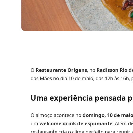
O
Restaurante Origens
, no
Radisson Rio d
das Mães no dia 10 de maio, das 12h às 16h, 
Uma experiência pensada p
O almoço acontece no
domingo, 10 de mai
um
welcome drink de espumante
. Além d
restaurante cria o clima perfeito para reunir a