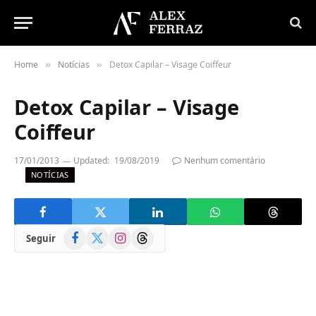
Home
Notícias
Detox Capilar – Visage Coiffeur
»
»
Detox Capilar – Visage
Coiffeur
17/01/2013
Updated:
19/08/2019
Nenhum comentário
NOTÍCIAS
Facebook
X
Instagram
Threads
Seguir
(Twitter)