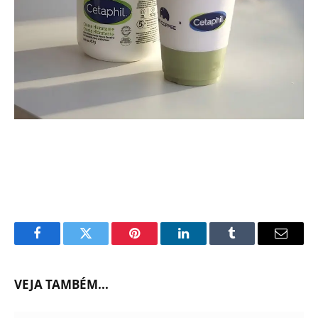
Facebook
Twitter
Pinterest
LinkedIn
Tumblr
Email
VEJA TAMBÉM...