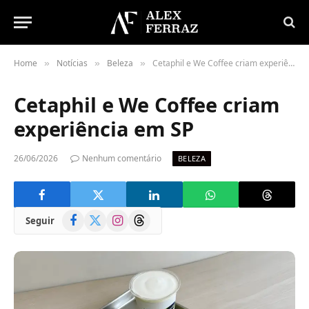
Home
Notícias
Beleza
Cetaphil e We Coffee criam experiência em SP
»
»
»
Cetaphil e We Coffee criam
experiência em SP
26/06/2026
Nenhum comentário
BELEZA
Facebook
X
Instagram
Threads
Seguir
(Twitter)