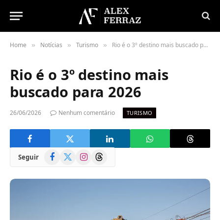
Home
Notícias
Turismo
Rio é o 3º destino mais buscado para 2026
»
»
»
Rio é o 3º destino mais
buscado para 2026
26/06/2026
Nenhum comentário
TURISMO
Facebook
X
Instagram
Threads
Seguir
(Twitter)