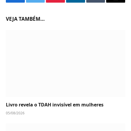
Facebook
Twitter
Pinterest
LinkedIn
Tumblr
Email
VEJA TAMBÉM...
Livro revela o TDAH invisível em mulheres
05/08/2026