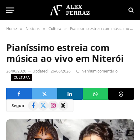
Home
Notícias
Cultura
Pianíssimo estreia com música ao vivo em Niterói
»
»
»
Pianíssimo estreia com
música ao vivo em Niterói
26/06/2026
Updated:
26/06/2026
Nenhum comentário
CULTURA
Facebook
X
Instagram
Threads
Seguir
(Twitter)