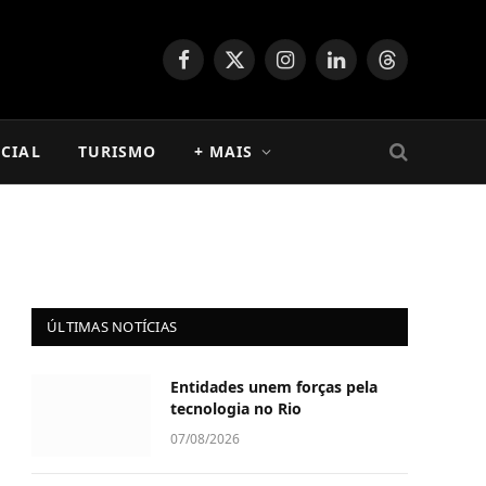
Facebook
X
Instagram
LinkedIn
Threads
(Twitter)
CIAL
TURISMO
+ MAIS
ÚLTIMAS NOTÍCIAS
Entidades unem forças pela
tecnologia no Rio
07/08/2026