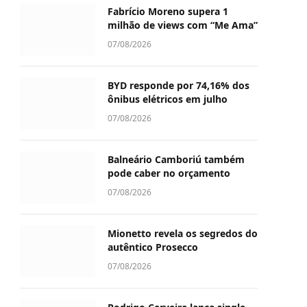
Fabrício Moreno supera 1
milhão de views com “Me Ama”
07/08/2026
BYD responde por 74,16% dos
ônibus elétricos em julho
07/08/2026
Balneário Camboriú também
pode caber no orçamento
07/08/2026
Mionetto revela os segredos do
autêntico Prosecco
07/08/2026