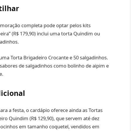
tilhar
oração completa pode optar pelos kits
eira” (R$ 179,90) inclui uma torta Quindim ou
adinhos.
z uma Torta Brigadeiro Crocante e 50 salgadinhos.
s sabores de salgadinhos como bolinho de aipim e
e.
icional
ara a festa, o cardápio oferece ainda as Tortas
eiro Quindim (R$ 129,90), que servem até dez
 docinhos em tamanho coquetel, vendidos em