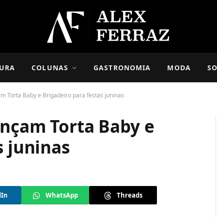
URA
COLUNAS
GASTRONOMIA
MODA
SO
m Torta Baby e Brigadeiro para festas juninas
ançam Torta Baby e
s juninas
dIn
WhatsApp
Threads