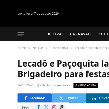
sexta-feira, 7 de agosto 2026
BELEZA
CARNAVAL
CULT
Home
Notícias
Gastronomia
Lecadô e Paçoquita lança
»
»
»
Lecadô e Paçoquita l
Brigadeiro para festa
16/06/2026
Nenhum comentário
GASTRONOMIA
Facebook
Twitter
Linke
Facebook
X
Instagram
Threads
Seguir