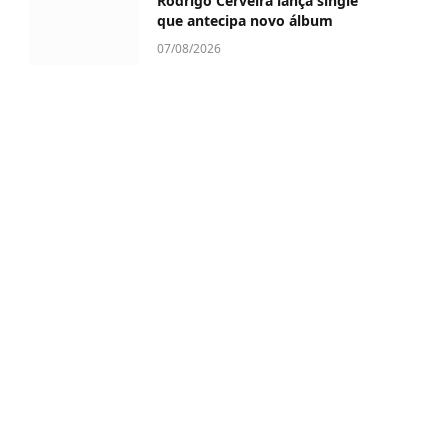
Rodrigo Cerveira lança single
que antecipa novo álbum
07/08/2026