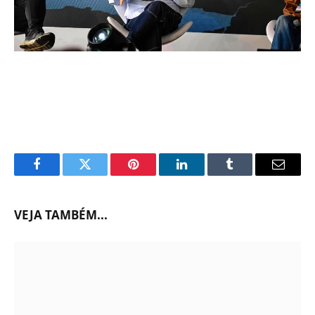
Facebook
Twitter
Pinterest
LinkedIn
Tumblr
Email
VEJA TAMBÉM...