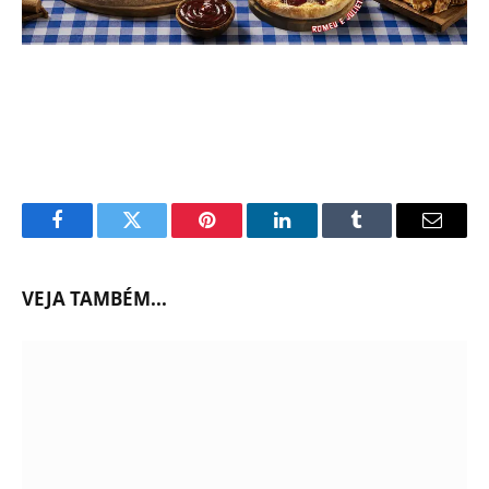
Facebook
Twitter
Pinterest
LinkedIn
Tumblr
Email
VEJA TAMBÉM...