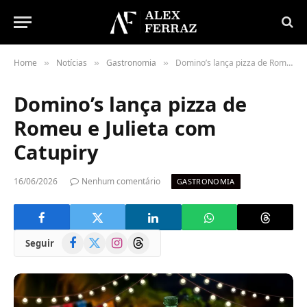
Home
Notícias
Gastronomia
Domino’s lança pizza de Romeu e Julieta com Catupiry
»
»
»
Domino’s lança pizza de
Romeu e Julieta com
Catupiry
16/06/2026
Nenhum comentário
GASTRONOMIA
Facebook
X
Instagram
Threads
Seguir
(Twitter)