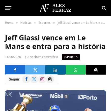
Home
Notícias
Esportes
Jeff Giassi vence em Le Mans e entra para a história
»
»
»
Jeff Giassi vence em Le
Mans e entra para a história
14/06/2026
Nenhum comentário
ESPORTES
Facebook
X
Instagram
Threads
Seguir
(Twitter)