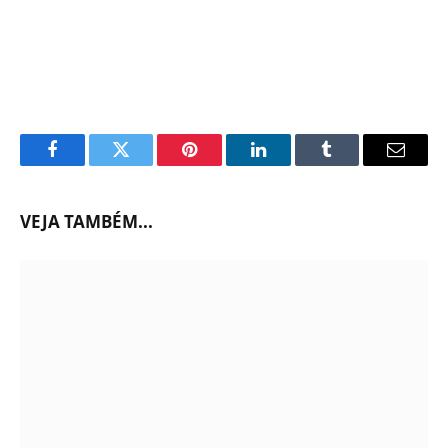
Facebook
Twitter
Pinterest
LinkedIn
Tumblr
Email
VEJA TAMBÉM...