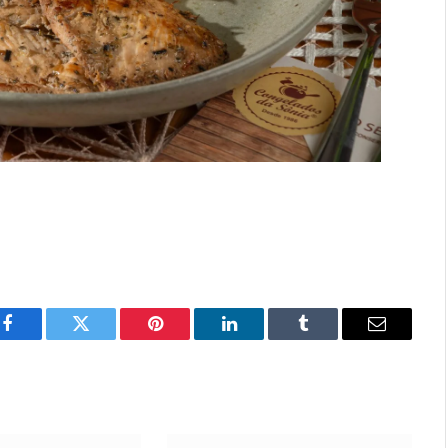
Facebook
Twitter
Pinterest
LinkedIn
Tumblr
Email