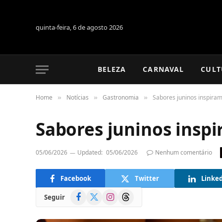
quinta-feira, 6 de agosto 2026
BELEZA
CARNAVAL
CULT
Home
Notícias
Gastronomia
Sabores juninos inspiram
»
»
»
Sabores juninos inspi
05/06/2026
Updated:
05/06/2026
Nenhum comentário
Facebook
Twitter
Linke
Facebook
X
Instagram
Threads
Seguir
(Twitter)