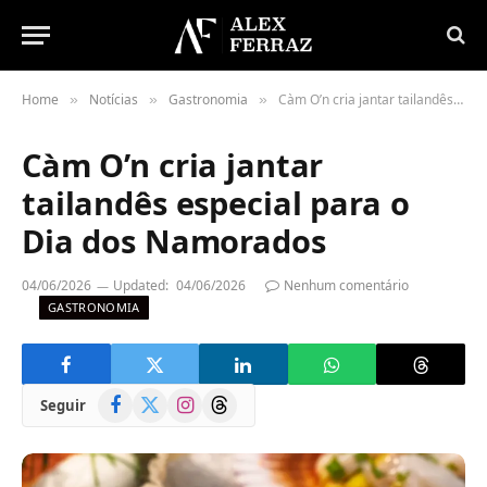
Home
Notícias
Gastronomia
Càm O’n cria jantar tailandês especial para o Dia dos Namorados
»
»
»
Càm O’n cria jantar
tailandês especial para o
Dia dos Namorados
04/06/2026
Updated:
04/06/2026
Nenhum comentário
GASTRONOMIA
Facebook
X
Instagram
Threads
Seguir
(Twitter)