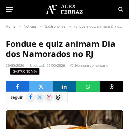
Home
Notícias
Gastronomia
Fondue e quiz animam Dia dos Namorados no RJ
»
»
»
Fondue e quiz animam Dia
dos Namorados no RJ
26/05/2026
Updated:
26/05/2026
Nenhum comentário
GASTRONOMIA
Facebook
X
Instagram
Threads
Seguir
(Twitter)