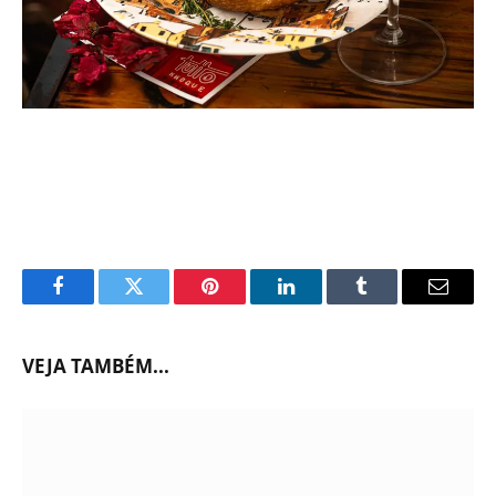
Facebook
Twitter
Pinterest
LinkedIn
Tumblr
Email
VEJA TAMBÉM...