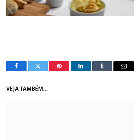
Facebook
Twitter
Pinterest
LinkedIn
Tumblr
Email
VEJA TAMBÉM...