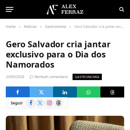
Home
Notícias
Gastronomia
Gero Salvador cria jantar exclusivo para o Dia dos Namorados
»
»
»
Gero Salvador cria jantar
exclusivo para o Dia dos
Namorados
23/05/2026
Nenhum comentário
GASTRONOMIA
Facebook
X
Instagram
Threads
Seguir
(Twitter)