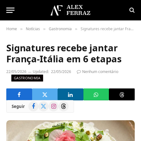
Home
Notícias
Gastronomia
Signatures recebe jantar França-Itália em 6 etapas
»
»
»
Signatures recebe jantar
França-Itália em 6 etapas
22/05/2026
Updated:
22/05/2026
Nenhum comentário
GASTRONOMIA
Facebook
X
Instagram
Threads
Seguir
(Twitter)