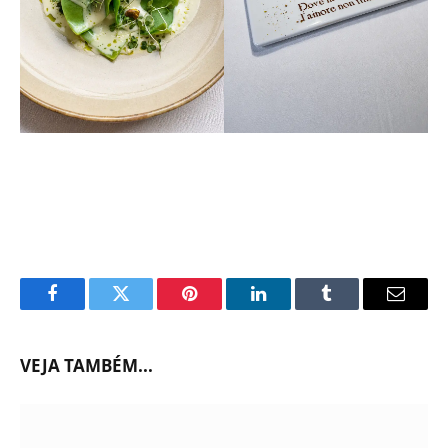
Facebook
Twitter
Pinterest
LinkedIn
Tumblr
Email
VEJA TAMBÉM...