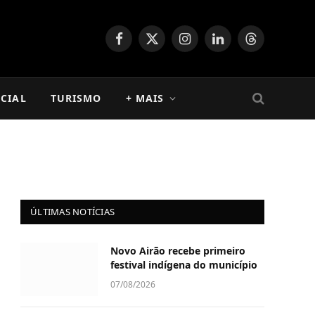
Facebook
X
Instagram
LinkedIn
Threads
(Twitter)
CIAL
TURISMO
+ MAIS
ÚLTIMAS NOTÍCIAS
Novo Airão recebe primeiro
festival indígena do município
07/08/2026