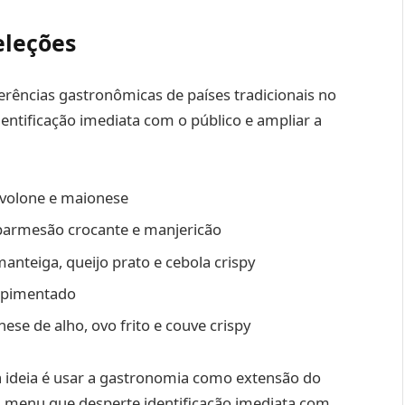
eleções
rências gastronômicas de países tradicionais no
identificação imediata com o público e ampliar a
rovolone e maionese
 parmesão crocante e manjericão
nteiga, queijo prato e cebola crispy
apimentado
ese de alho, ovo frito e couve crispy
a ideia é usar a gastronomia como extensão do
m menu que desperte identificação imediata com