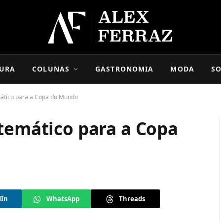
URA
COLUNAS
GASTRONOMIA
MODA
SO
mático para a Copa do Mundo
 temático para a Copa
dIn
WhatsApp
Threads