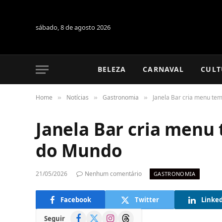
sábado, 8 de agosto 2026
BELEZA
CARNAVAL
CULT
Home
Notícias
Gastronomia
Janela Bar cria menu te
»
»
»
Janela Bar cria menu
do Mundo
21/05/2026
Nenhum comentário
GASTRONOMIA
Facebook
Twitter
Linke
Facebook
X
Instagram
Threads
Seguir