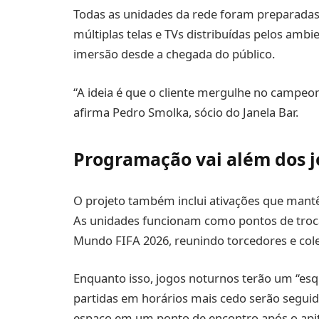
Todas as unidades da rede foram preparadas p
múltiplas telas e TVs distribuídas pelos amb
imersão desde a chegada do público.
“A ideia é que o cliente mergulhe no campe
afirma Pedro Smolka, sócio do Janela Bar.
Programação vai além dos j
O projeto também inclui ativações que mantê
As unidades funcionam como pontos de troca
Mundo FIFA 2026, reunindo torcedores e col
Enquanto isso, jogos noturnos terão um “esqu
partidas em horários mais cedo serão segu
espaço em um ponto de encontro após o apito