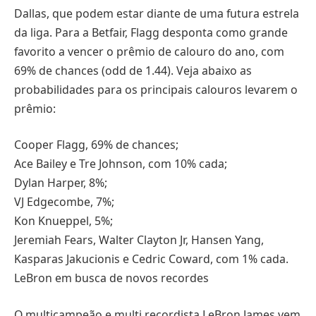
Dallas, que podem estar diante de uma futura estrela
da liga. Para a Betfair, Flagg desponta como grande
favorito a vencer o prêmio de calouro do ano, com
69% de chances (odd de 1.44). Veja abaixo as
probabilidades para os principais calouros levarem o
prêmio:
Cooper Flagg, 69% de chances;
Ace Bailey e Tre Johnson, com 10% cada;
Dylan Harper, 8%;
VJ Edgecombe, 7%;
Kon Knueppel, 5%;
Jeremiah Fears, Walter Clayton Jr, Hansen Yang,
Kasparas Jakucionis e Cedric Coward, com 1% cada.
LeBron em busca de novos recordes
O multicampeão e multi recordista LeBron James vem