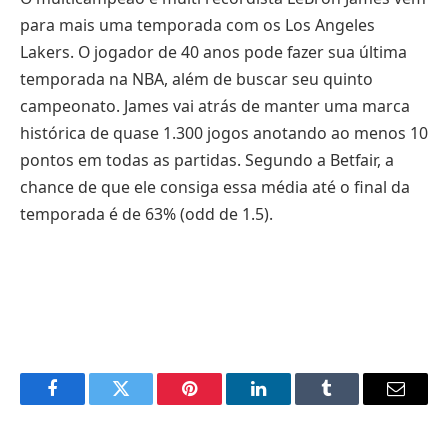
para mais uma temporada com os Los Angeles
Lakers. O jogador de 40 anos pode fazer sua última
temporada na NBA, além de buscar seu quinto
campeonato. James vai atrás de manter uma marca
histórica de quase 1.300 jogos anotando ao menos 10
pontos em todas as partidas. Segundo a Betfair, a
chance de que ele consiga essa média até o final da
temporada é de 63% (odd de 1.5).
Facebook
Twitter
Pinterest
LinkedIn
Tumblr
Email