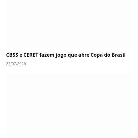
CBSS e CERET fazem jogo que abre Copa do Brasil
22/07/2026