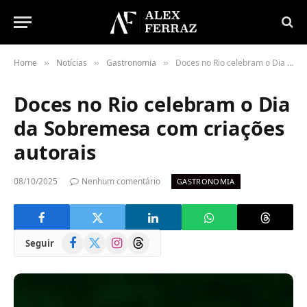
Home
Notícias
Gastronomia
Doces no Rio celebram o Dia da Sobremesa com criações autorais
»
»
»
Doces no Rio celebram o Dia
da Sobremesa com criações
autorais
08/10/2025
Nenhum comentário
GASTRONOMIA
Facebook
X
Instagram
Threads
Seguir
(Twitter)