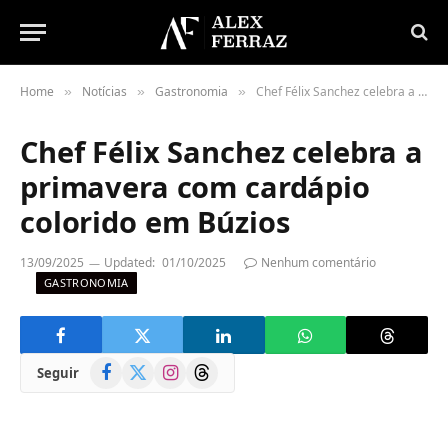
Home
Notícias
Gastronomia
Chef Félix Sanchez celebra a primavera com cardápio colorido em Búzios
»
»
»
Chef Félix Sanchez celebra a
primavera com cardápio
colorido em Búzios
13/09/2025
Updated:
01/10/2025
Nenhum comentário
GASTRONOMIA
Facebook
X
Instagram
Threads
Seguir
(Twitter)