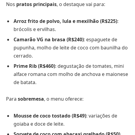
Nos
pratos principais
, o destaque vai para:
Arroz frito de polvo, lula e mexilhão (R$225)
:
brócolis e ervilhas.
Camarão VG na brasa (R$240)
: espaguete de
pupunha, molho de leite de coco com baunilha do
cerrado.
Prime Rib (R$460)
: degustação de tomates, mini
alface romana com molho de anchova e maionese
de batata.
Para
sobremesa
, o menu oferece:
Mousse de coco tostado (R$49)
: variações de
goiaba e doce de leite.
Sorvete de coco com abacaxi grelhado (R$50)
.