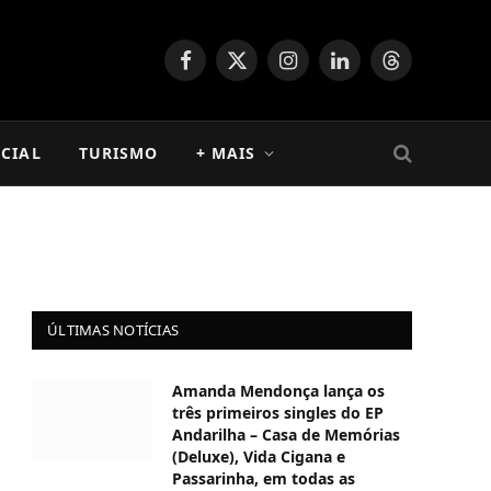
Facebook
X
Instagram
LinkedIn
Threads
(Twitter)
CIAL
TURISMO
+ MAIS
ÚLTIMAS NOTÍCIAS
Amanda Mendonça lança os
três primeiros singles do EP
Andarilha – Casa de Memórias
(Deluxe), Vida Cigana e
Passarinha, em todas as