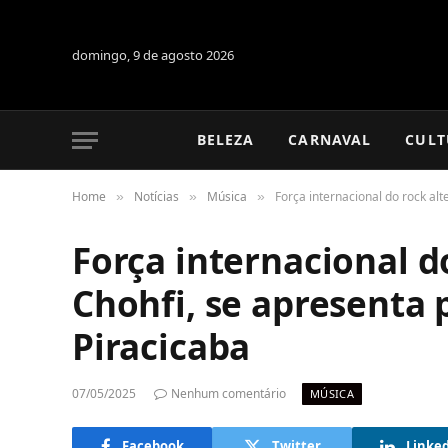
domingo, 9 de agosto 2026
BELEZA
CARNAVAL
CULT
Home
Notícias
Música
Força internacional do rock al
»
»
»
Força internacional d
Chohfi, se apresenta 
Piracicaba
07/05/2025
Nenhum comentário
MÚSICA
Facebook
Twitter
Linke