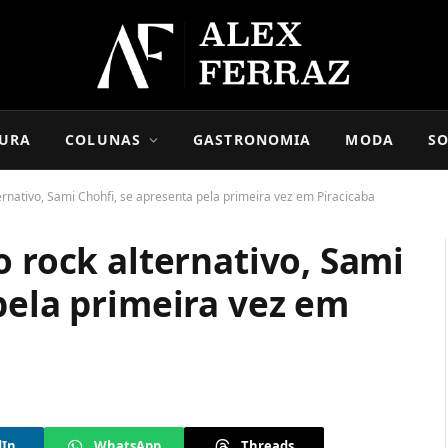
URA
COLUNAS
GASTRONOMIA
MODA
SO
ternativo, Sami Chohfi, se apresenta pela primeira vez em Piracicaba
o rock alternativo, Sami
pela primeira vez em
dIn
WhatsApp
Threads