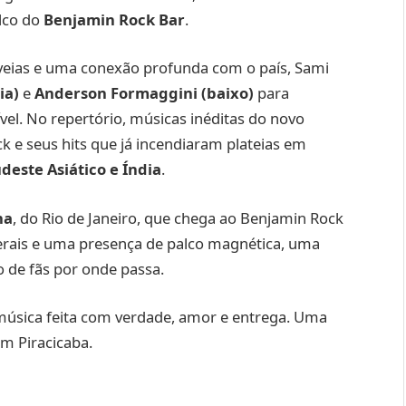
alco do
Benjamin Rock Bar
.
s veias e uma conexão profunda com o país, Sami
ia)
e
Anderson Formaggini (baixo)
para
vel. No repertório, músicas inéditas do novo
k e seus hits que já incendiaram plateias em
deste Asiático e Índia
.
na
, do Rio de Janeiro, que chega ao Benjamin Rock
erais e uma presença de palco magnética, uma
 de fãs por onde passa.
úsica feita com verdade, amor e entrega. Uma
em Piracicaba.