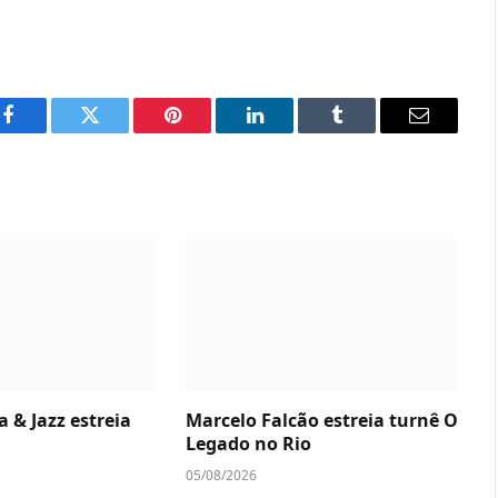
Facebook
Twitter
Pinterest
LinkedIn
Tumblr
Email
a & Jazz estreia
Marcelo Falcão estreia turnê O
Legado no Rio
05/08/2026