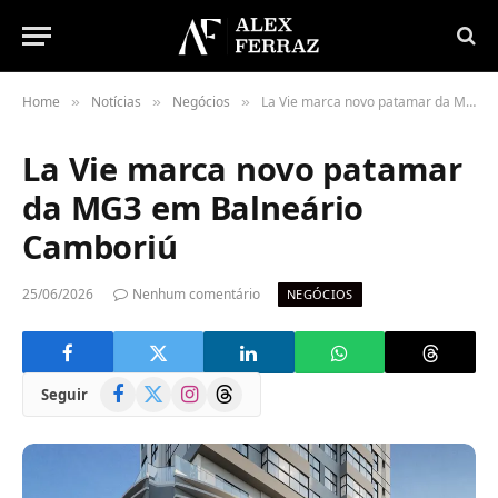
Home
Notícias
Negócios
La Vie marca novo patamar da MG3 em Balneário Camboriú
»
»
»
La Vie marca novo patamar
da MG3 em Balneário
Camboriú
25/06/2026
Nenhum comentário
NEGÓCIOS
Facebook
X
Instagram
Threads
Seguir
(Twitter)