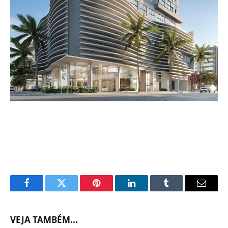
Facebook
Twitter
Pinterest
LinkedIn
Tumblr
Email
VEJA TAMBÉM...