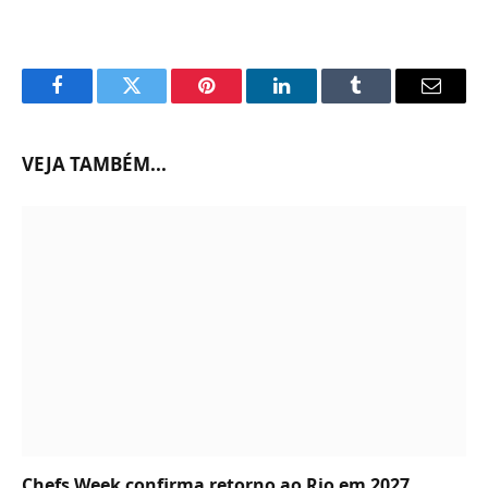
Facebook
Twitter
Pinterest
LinkedIn
Tumblr
Email
VEJA TAMBÉM...
Chefs Week confirma retorno ao Rio em 2027