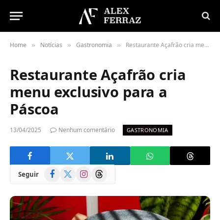
Home
Notícias
Gastronomia
Restaurante Açafrão cria menu exclusivo para a Páscoa
»
»
»
Restaurante Açafrão cria
menu exclusivo para a
Páscoa
13/04/2025
Nenhum comentário
GASTRONOMIA
Facebook
X
Instagram
Threads
Seguir
(Twitter)