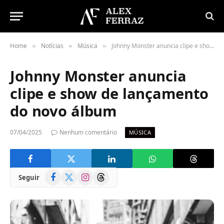
Home
Notícias
Música
Johnny Monster anuncia clipe e show de lançamento do novo álbum
»
»
»
Johnny Monster anuncia
clipe e show de lançamento
do novo álbum
07/04/2025
Nenhum comentário
MÚSICA
Facebook
X
Instagram
Threads
Seguir
(Twitter)