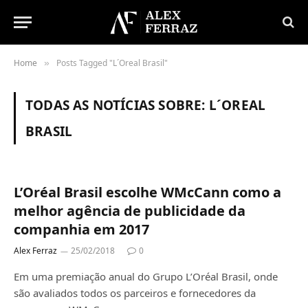
Home
Posts Tagged "L´Oreal Brasil"
»
TODAS AS NOTÍCIAS SOBRE:
L´OREAL
BRASIL
L’Oréal Brasil escolhe WMcCann como a
melhor agência de publicidade da
companhia em 2017
Alex Ferraz
25/02/2018
0
Em uma premiação anual do Grupo L’Oréal Brasil, onde
são avaliados todos os parceiros e fornecedores da