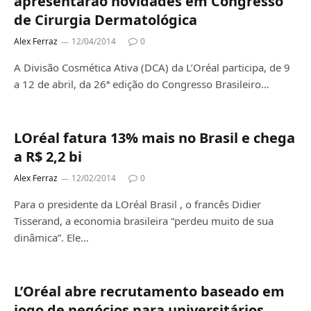
apresentarão novidades em Congresso
de Cirurgia Dermatológica
Alex Ferraz
12/04/2014
0
A Divisão Cosmética Ativa (DCA) da L’Oréal participa, de 9
a 12 de abril, da 26ª edição do Congresso Brasileiro…
LOréal fatura 13% mais no Brasil e chega
a R$ 2,2 bi
Alex Ferraz
12/02/2014
0
Para o presidente da LOréal Brasil , o francês Didier
Tisserand, a economia brasileira “perdeu muito de sua
dinâmica”. Ele…
L’Oréal abre recrutamento baseado em
jogo de negócios para universitários