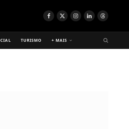
Facebook
X
Instagram
LinkedIn
Threads
(Twitter)
CIAL
TURISMO
+ MAIS