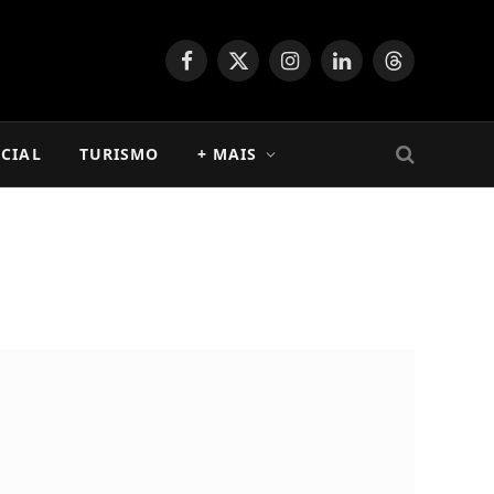
Facebook
X
Instagram
LinkedIn
Threads
(Twitter)
CIAL
TURISMO
+ MAIS