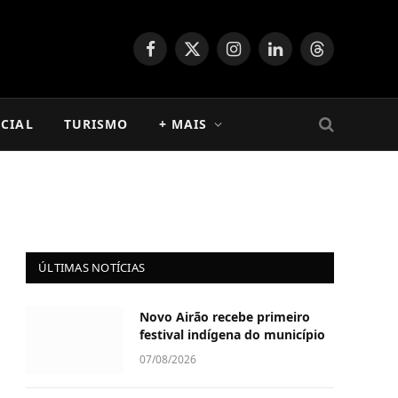
Facebook
X
Instagram
LinkedIn
Threads
(Twitter)
CIAL
TURISMO
+ MAIS
ÚLTIMAS NOTÍCIAS
Novo Airão recebe primeiro
festival indígena do município
07/08/2026