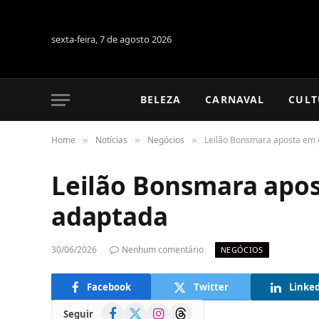
sexta-feira, 7 de agosto 2026
BELEZA
CARNAVAL
CULT
Home
Notícias
Negócios
Leilão Bonsmara aposta em 
»
»
»
Leilão Bonsmara apos
adaptada
30/06/2026
Nenhum comentário
NEGÓCIOS
Facebook
Twitter
Linke
Facebook
X
Instagram
Threads
Seguir