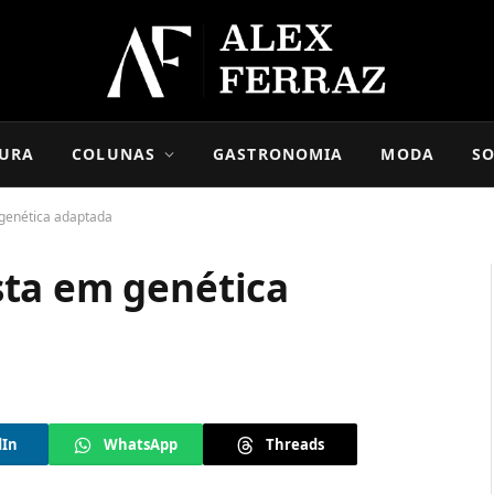
URA
COLUNAS
GASTRONOMIA
MODA
SO
genética adaptada
ta em genética
dIn
WhatsApp
Threads