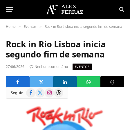
Home
Eventos
Rock in Rio Lisboa inicia segundo fim de semana
»
»
Rock in Rio Lisboa inicia
segundo fim de semana
27/06/2026
Nenhum comentário
EVENTOS
Facebook
X
Instagram
Threads
Seguir
(Twitter)