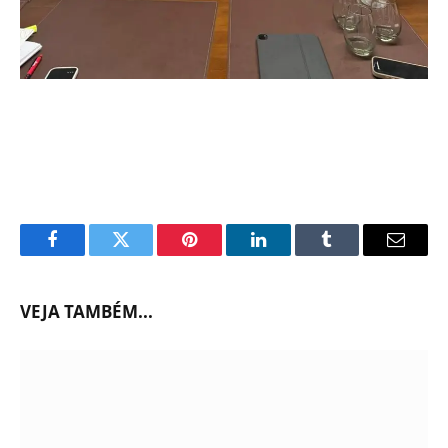
Facebook
Twitter
Pinterest
LinkedIn
Tumblr
Email
VEJA TAMBÉM...