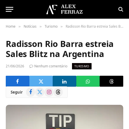
Home
Notícias
Turismo
Radisson Rio Barra estreia Sales Blitz na Argentina
»
»
»
Radisson Rio Barra estreia
Sales Blitz na Argentina
21/06/2026
Nenhum comentário
TURISMO
Facebook
X
Instagram
Threads
Seguir
(Twitter)