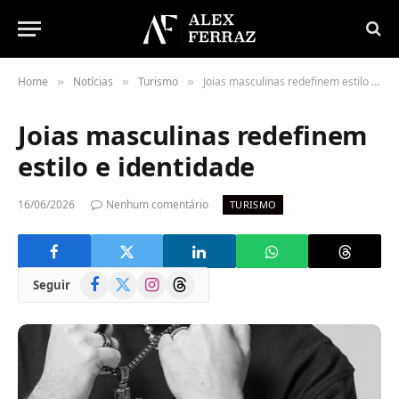
Home
Notícias
Turismo
Joias masculinas redefinem estilo e identidade
»
»
»
Joias masculinas redefinem
estilo e identidade
16/06/2026
Nenhum comentário
TURISMO
Facebook
X
Instagram
Threads
Seguir
(Twitter)