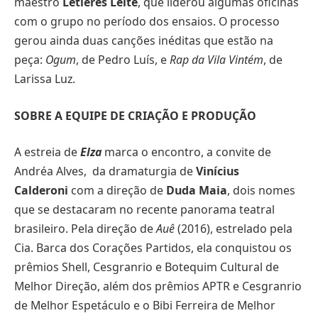
maestro
Letieres Leite
, que liderou algumas oficinas
com o grupo no período dos ensaios. O processo
gerou ainda duas canções inéditas que estão na
peça:
Ogum
, de Pedro Luís, e
Rap da Vila Vintém
, de
Larissa Luz.
SOBRE A EQUIPE DE CRIAÇÃO E PRODUÇÃO
A estreia de
Elza
marca o encontro, a convite de
Andréa Alves, da dramaturgia de
Vinícius
Calderoni
com a direção de
Duda Maia
, dois nomes
que se destacaram no recente panorama teatral
brasileiro. Pela direção de
Auê
(2016), estrelado pela
Cia. Barca dos Corações Partidos, ela conquistou os
prêmios Shell, Cesgranrio e Botequim Cultural de
Melhor Direção, além dos prêmios APTR e Cesgranrio
de Melhor Espetáculo e o Bibi Ferreira de Melhor