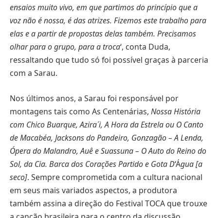
ensaios muito vivo, em que partimos do princípio que a
voz não é nossa, é das atrizes. Fizemos este trabalho para
elas e a partir de propostas delas também. Precisamos
olhar para o grupo, para a troca
‘, conta Duda,
ressaltando que tudo só foi possível graças à parceria
com a Sarau.
Nos últimos anos, a Sarau foi responsável por
montagens tais como As Centenárias,
Nossa História
com Chico Buarque, Azira´i, A Hora da Estrela ou O Canto
de Macabéa, Jacksons do Pandeiro, Gonzagão – A Lenda,
Ópera do Malandro, Auê e Suassuna – O Auto do Reino do
Sol, da Cia. Barca dos Corações Partido e Gota D
‘Á
gua [a
seco]
. Sempre comprometida com a cultura nacional
em seus mais variados aspectos, a produtora
também assina a direção do Festival TOCA que trouxe
a canção brasileira para o centro da discussão,