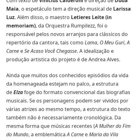
Com texto de
Vinícius Calderoni
e direção de
Duda
Maia
, o espetáculo tem a direção musical de
Larissa
Luz
. Além disso, o maestro
Letieres Leite (in
memoriam)
, da Orquestra Rumpilezz, foi o
responsável pelos novos arranjos para clássicos do
repertório da cantora, tais como
Lama
,
O Meu Guri
,
A
Carne
e
Se Acaso Você Chegasse
. A idealização e
produção artistica do projeto é de Andrea Alves.
Ainda que muitos dos conhecidos episódios da vida
da homenageada estejam no palco, a estrutura
de
Elza
foge do formato convencional das biografias
musicais. Se os personagens podem ser vividos por
várias atrizes ao mesmo tempo, a estrutura do texto
também não é necessariamente cronológica. Da
mesma forma que músicas recentes (
A Mulher do Fim
do Mundo
, a emblemática
A Carne
e
Maria da Vila