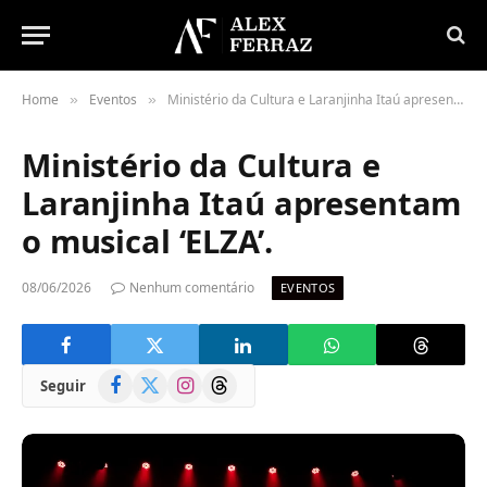
Home
Eventos
Ministério da Cultura e Laranjinha Itaú apresentam o musical ‘ELZA’.
»
»
Ministério da Cultura e
Laranjinha Itaú apresentam
o musical ‘ELZA’.
08/06/2026
Nenhum comentário
EVENTOS
Facebook
X
Instagram
Threads
Seguir
(Twitter)