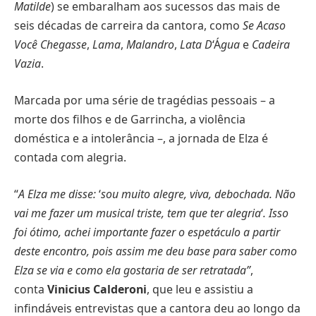
Matilde
) se embaralham aos sucessos das mais de
seis décadas de carreira da cantora, como
Se Acaso
Você Chegasse
,
Lama
,
Malandro
,
Lata D
‘Á
gua
e
Cadeira
Vazia
.
Marcada por uma série de tragédias pessoais – a
morte dos filhos e de Garrincha, a violência
doméstica e a intolerância –, a jornada de Elza é
contada com alegria.
“
A Elza me disse:
‘
sou muito alegre, viva, debochada. Não
vai me fazer um musical triste, tem que ter alegria
‘
. Isso
foi ótimo, achei importante fazer o espetáculo a partir
deste encontro, pois assim me deu base para saber como
Elza se via e como ela gostaria de ser retratada”
,
conta
Vinicius Calderoni
, que leu e assistiu a
infindáveis entrevistas que a cantora deu ao longo da