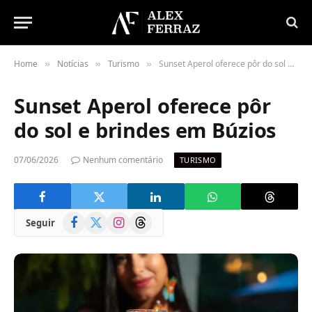
Home
Notícias
Turismo
Sunset Aperol oferece pôr do sol e brindes em Búzios
»
»
»
Sunset Aperol oferece pôr
do sol e brindes em Búzios
07/06/2026
Nenhum comentário
TURISMO
Facebook
X
Instagram
Threads
Seguir
(Twitter)