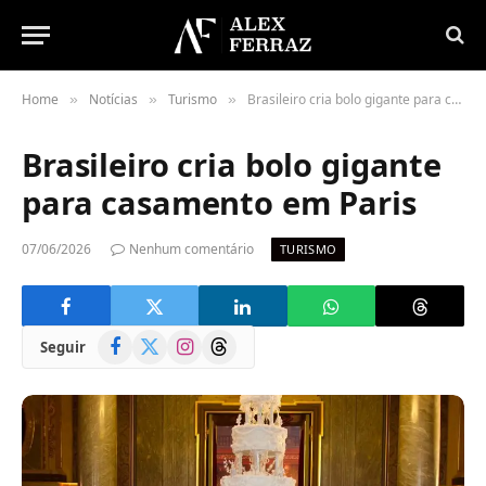
Home
Notícias
Turismo
Brasileiro cria bolo gigante para casamento em Paris
»
»
»
Brasileiro cria bolo gigante
para casamento em Paris
07/06/2026
Nenhum comentário
TURISMO
Facebook
X
Instagram
Threads
Seguir
(Twitter)