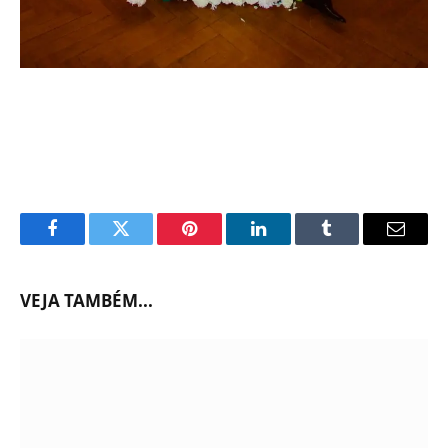
Facebook
Twitter
Pinterest
LinkedIn
Tumblr
Email
VEJA TAMBÉM...