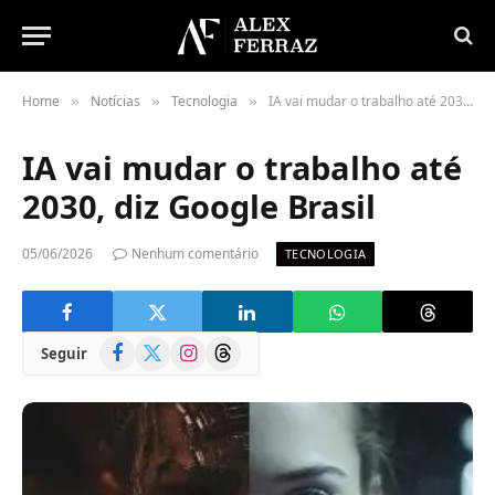
Home
Notícias
Tecnologia
IA vai mudar o trabalho até 2030, diz Google Brasil
»
»
»
IA vai mudar o trabalho até
2030, diz Google Brasil
05/06/2026
Nenhum comentário
TECNOLOGIA
Facebook
X
Instagram
Threads
Seguir
(Twitter)