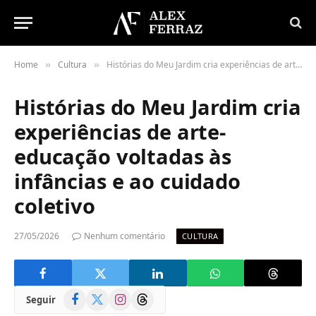
Home
Cultura
Histórias do Meu Jardim cria experiências de arte-educação voltadas às infâncias e ao cuidado coletivo
»
»
Histórias do Meu Jardim cria
experiências de arte-
educação voltadas às
infâncias e ao cuidado
coletivo
27/05/2026
Nenhum comentário
CULTURA
Facebook
X
Instagram
Threads
Seguir
(Twitter)