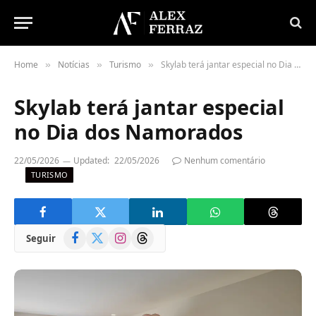
Home
Notícias
Turismo
Skylab terá jantar especial no Dia dos Namorados
»
»
»
Skylab terá jantar especial
no Dia dos Namorados
22/05/2026
Updated:
22/05/2026
Nenhum comentário
TURISMO
Facebook
X
Instagram
Threads
Seguir
(Twitter)