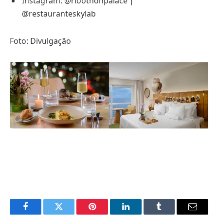
Instagram: @rioothonpalace |
@restauranteskylab
Foto: Divulgação
Facebook
Twitter
Pinterest
LinkedIn
Tumblr
Email