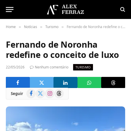
Home
Notícias
Turismo
Fernando de Noronha redefine o conceito de luxo
»
»
»
Fernando de Noronha
redefine o conceito de luxo
22/05/2026
Nenhum comentário
TURISMO
Facebook
X
Instagram
Threads
Seguir
(Twitter)