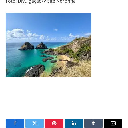
Foto: Divulgação/Visite Noronha
Facebook
Twitter
Pinterest
LinkedIn
Tumblr
Email