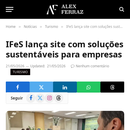
Home
Notícias
Turismo
IFeS lança site com soluções sustentáveis para empresas
»
»
»
IFeS lança site com soluções
sustentáveis para empresas
21/05/2026
Updated:
21/05/2026
Nenhum comentário
TURISMO
Facebook
X
Instagram
Threads
Seguir
(Twitter)