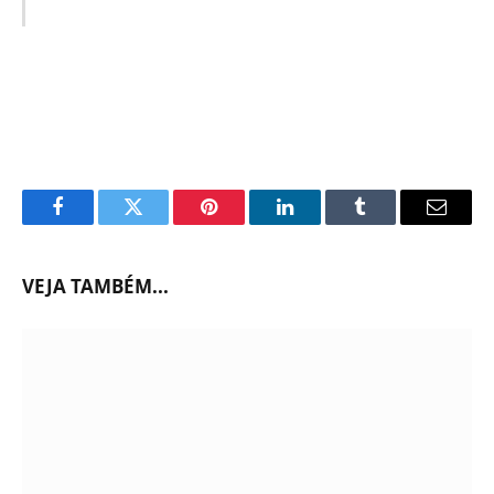
Facebook
Twitter
Pinterest
LinkedIn
Tumblr
Email
VEJA TAMBÉM...