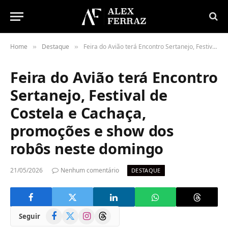
Home
Destaque
Feira do Avião terá Encontro Sertanejo, Festival de Costela e Cachaça, promoções e show dos robôs neste domingo
»
»
Feira do Avião terá Encontro
Sertanejo, Festival de
Costela e Cachaça,
promoções e show dos
robôs neste domingo
21/05/2026
Nenhum comentário
DESTAQUE
Facebook
X
Instagram
Threads
Seguir
(Twitter)