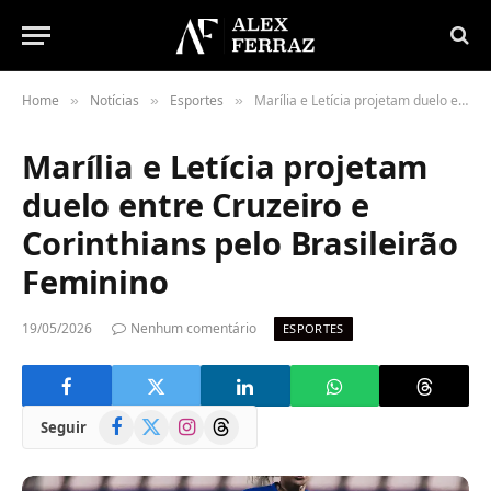
Home
Notícias
Esportes
Marília e Letícia projetam duelo entre Cruzeiro e Corinthians pelo Brasileirão Feminino
»
»
»
Marília e Letícia projetam
duelo entre Cruzeiro e
Corinthians pelo Brasileirão
Feminino
19/05/2026
Nenhum comentário
ESPORTES
Facebook
X
Instagram
Threads
Seguir
(Twitter)