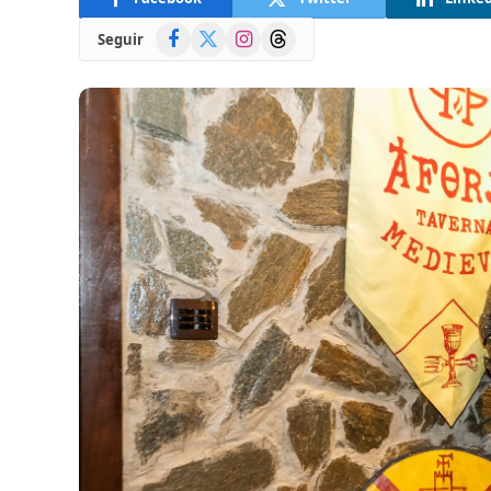
Facebook
X
Instagram
Threads
Seguir
(Twitter)