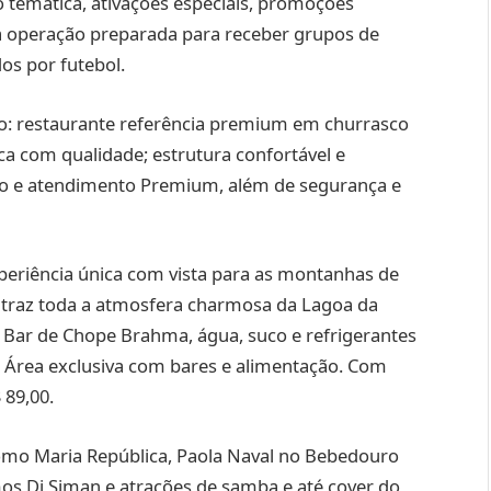
temática, ativações especiais, promoções
ma operação preparada para receber grupos de
os por futebol.
tão: restaurante referência premium em churrasco
a com qualidade; estrutura confortável e
ição e atendimento Premium, além de segurança e
periência única com vista para as montanhas de
traz toda a atmosfera charmosa da Lagoa da
Bar de Chope Brahma, água, suco e refrigerantes
s. Área exclusiva com bares e alimentação. Com
 89,00.
mo Maria República, Paola Naval no Bebedouro
os Dj Siman e atrações de samba e até cover do