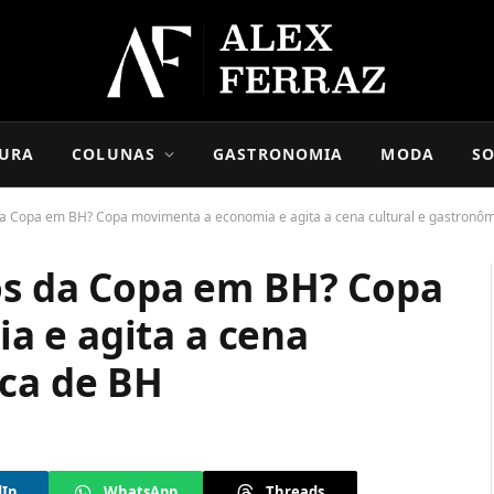
URA
COLUNAS
GASTRONOMIA
MODA
SO
 da Copa em BH? Copa movimenta a economia e agita a cena cultural e gastronô
gos da Copa em BH? Copa
 e agita a cena
ica de BH
dIn
WhatsApp
Threads