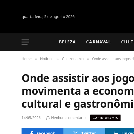
quarta-feira, 5 de agosto 2026
BELEZA
CARNAVAL
CULT
Home
Notícias
Gastronomia
Onde assistir aos jogos
»
»
»
Onde assistir aos jo
movimenta a economia
cultural e gastronôm
14/05/2026
Nenhum comentário
GASTRONOMIA
Facebook
Twitter
Linke