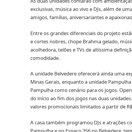
As duas unidades contarão com ambientação 
exclusivas, música ao vivo e DJs, além de u
amigos, famílias, aniversariantes e apaixonad
Entre os grandes diferenciais do projeto es
e cortes nobres, chope Brahma gelado, músic
acolhedora, telões e TVs de altíssima defin
comodidade.
A unidade Belvedere oferecerá ainda uma ex
Minas Gerais, enquanto a unidade Pampulha 
Pampulha como cenário para os jogos. Open 
do início ao fim dos jogos nas duas unidade
valores promocionais limitados a partir de R$
A casa também programou DJs e atrações co
Pampulha e no Espaço 356 no Belvedere, tem