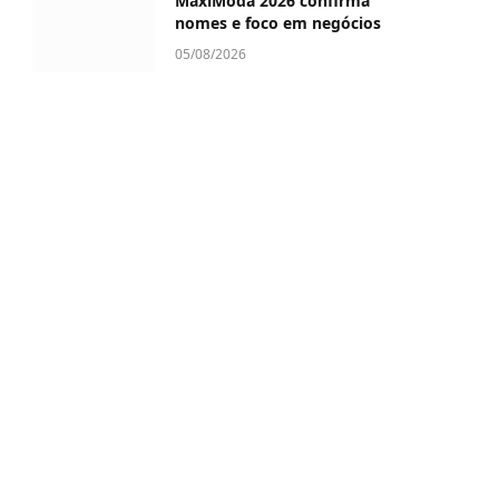
MaxiModa 2026 confirma
nomes e foco em negócios
05/08/2026