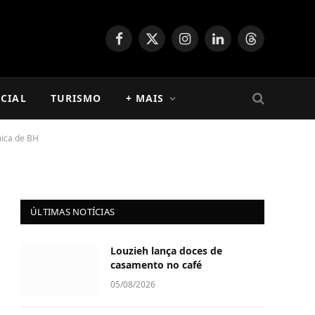
Facebook
X
Instagram
LinkedIn
Threads
(Twitter)
CIAL
TURISMO
+ MAIS
mica de BH
ÚLTIMAS NOTÍCIAS
Louzieh lança doces de
casamento no café
05/08/2026