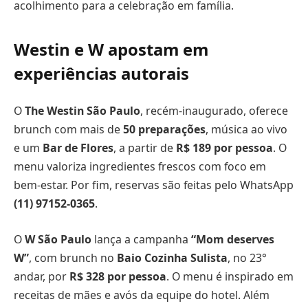
acolhimento para a celebração em família.
Westin e W apostam em
experiências autorais
O
The Westin São Paulo
, recém-inaugurado, oferece
brunch com mais de
50 preparações
, música ao vivo
e um
Bar de Flores
, a partir de
R$ 189 por pessoa
. O
menu valoriza ingredientes frescos com foco em
bem-estar. Por fim, reservas são feitas pelo WhatsApp
(11) 97152-0365
.
O
W São Paulo
lança a campanha
“Mom deserves
W”
, com brunch no
Baio Cozinha Sulista
, no 23°
andar, por
R$ 328 por pessoa
. O menu é inspirado em
receitas de mães e avós da equipe do hotel. Além