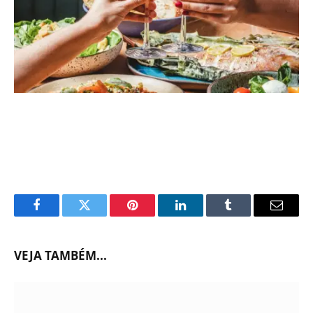
Facebook
Twitter
Pinterest
LinkedIn
Tumblr
Email
VEJA TAMBÉM...