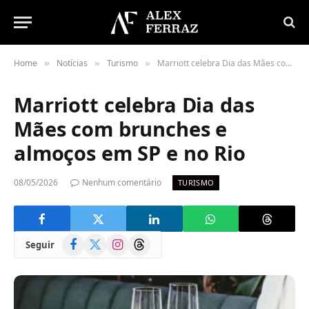
Home
Notícias
Turismo
Marriott celebra Dia das Mães com brunches e almoços em SP e no Rio
»
»
»
Marriott celebra Dia das
Mães com brunches e
almoços em SP e no Rio
08/05/2026
Nenhum comentário
TURISMO
Facebook
X
Instagram
Threads
Seguir
(Twitter)